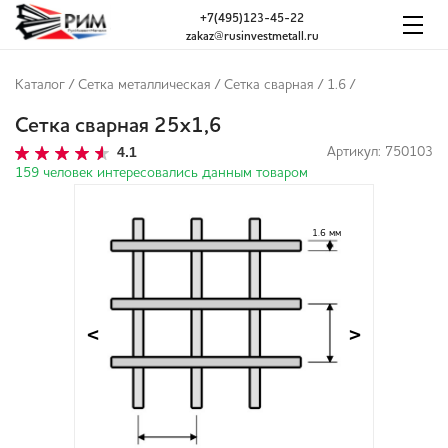
+7(495)123-45-22
zakaz@rusinvestmetall.ru
Каталог
/
Сетка металлическая
/
Сетка сварная
/
1.6
/
Сетка сварная 25х1,6
4.1
Артикул: 750103
159 человек интересовались данным товаром
1.6 мм
<
>